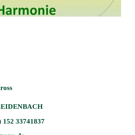
oss    
  
REIDENBACH    
(0) 152 33741837  